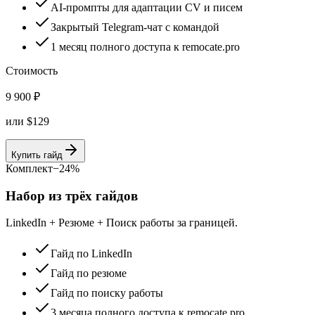
AI-промпты для адаптации CV и писем
Закрытый Telegram-чат с командой
1 месяц полного доступа к remocate.pro
Стоимость
9 900
₽
или
$
129
Купить гайд
Комплект
−
24
%
Набор из трёх гайдов
LinkedIn + Резюме + Поиск работы за границей
.
Гайд по LinkedIn
Гайд по резюме
Гайд по поиску работы
3 месяца полного доступа к remocate.pro