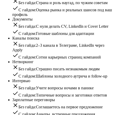
Без гайда:
Страна и роль наугад, по чужим советам
С гайдом:
Оценка рынка и реальных шансов под ваш
профиль
Документы
Без гайда:
С нуля делать CV, LinkedIn и Cover Letter
С гайдом:
Готовые шаблоны для адаптации
Каналы поиска
Без гайда:
2–3 канала в Телеграме, LinkedIn через
Apply
С гайдом:
Сотни карьерных страниц компаний
Нетворкинг
Без гайда:
Страшно писать незнакомым людям
С гайдом:
Шаблоны холодного аутрича и follow-up
Интервью
Без гайда:
Учите вопросы ночами в панике
С гайдом:
Типичные вопросы и заготовки ответов
Зарплатные переговоры
Без гайда:
Соглашаетесь на первое предложение
С гайдом:
Анкеры, встречные предложения,