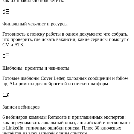
как их правильно подсветить.
Финальный чек-лист и ресурсы
Готовность к поиску работы в одном документе: что собрать,
что проверить, где искать вакансии, какие сервисы помогут с
CV и ATS.
Шаблоны, промпты и чек-листы
Готовые шаблоны Cover Letter, холодных сообщений и follow-
up, AI-промпты для нейросетей и списки платформ.
Записи вебинаров
6 вебинаров команды Remocate и приглашённых экспертов:
как переупаковать локальный опыт, английский и нетворкинг
в LinkedIn, типичные ошибки поиска. Плюс 30 ключевых
инсайтов из всех записей одним списком.