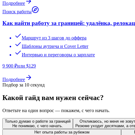
Подробнее
Поиск работы
Как найти работу за границей: удалёнка, релока
Маршрут из 3 шагов до оффера
Шаблоны аутрича и Cover Letter
Интервью и переговоры о зарплате
9 900
₽
или $
129
Подробнее
Подбор за 10 секунд
Какой гайд вам нужен сейчас?
Ответьте на один вопрос — покажем, с чего начать.
Только думаю о работе за границей
Откликаюсь, но меня не зову
Не понимаю, с чего начать.
Резюме уходит десятками, а отв
Нет опыта работы за рубежом