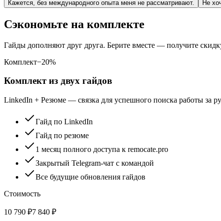
Кажется, без международного опыта меня не рассматривают.
Не хо
Сэкономьте на комплекте
Гайды дополняют друг друга. Берите вместе — получите скид
Комплект
−
20
%
Комплект из двух гайдов
LinkedIn + Резюме — связка для успешного поиска работы за 
Гайд по LinkedIn
Гайд по резюме
1 месяц полного доступа к remocate.pro
Закрытый Telegram-чат с командой
Все будущие обновления гайдов
Стоимость
10 790
₽
7 840
₽