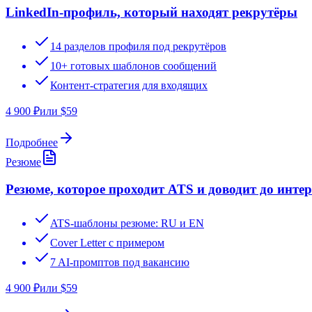
LinkedIn-профиль, который находят рекрутёры
14 разделов профиля под рекрутёров
10+ готовых шаблонов сообщений
Контент-стратегия для входящих
4 900
₽
или $
59
Подробнее
Резюме
Резюме, которое проходит ATS и доводит до инте
ATS-шаблоны резюме: RU и EN
Cover Letter с примером
7 AI-промптов под вакансию
4 900
₽
или $
59