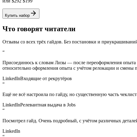
или
$
292
$
199
Купить набор
Что говорят читатели
Отзывы со всех трёх гайдов. Без постановки и приукрашивани
“
Присоединюсь к словам Лизы — после переоформления опыта и 
относительно оформления опыта с учётом релокации и смены п
LinkedIn
Входящие от рекрутёров
“
Ещё не всё настроила по гайду, но существенную часть чеклис
LinkedIn
Релевантная выдача в Jobs
“
Посмотрел гайд. Очень подробный, с учётом различных деталей
LinkedIn
“