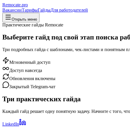
Remocate
.pro
Вакансии
Тарифы
Гайды
Для работодателей
Открыть меню
Практические гайды Remocate
Выберите гайд под свой этап поиска ра
Три подробных гайда с шаблонами, чек-листами и понятным пла
Мгновенный доступ
Доступ навсегда
Обновления включены
Закрытый Telegram-чат
Три практических гайда
Каждый гайд решает одну понятную задачу. Начните с того, что
LinkedIn