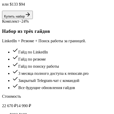
или
$
133
$
94
Купить набор
Комплект
−
24
%
Набор из трёх гайдов
LinkedIn + Резюме + Поиск работы за границей
.
Гайд по LinkedIn
Гайд по резюме
Гайд по поиску работы
3 месяца полного доступа к remocate.pro
Закрытый Telegram-чат с командой
Все будущие обновления гайдов
Стоимость
22 670
₽
14 990
₽