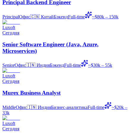
Principal Backend Engineer
Principal
Офис
🇨🇳
Китай
Бэкенд
Full-time
~$80k – 150k
Luxoft
Сегодня
Senior Software Engineer (Java, Azure,
Microservices)
Senior
Офис
🇮🇳
Индия
Бэкенд
Full-time
~$30k – 55k
Luxoft
Сегодня
Murex Business Analyst
Middle
Офис
🇮🇳
Индия
Бизнес-аналитика
Full-time
~$20k –
33k
Luxoft
Сегодня