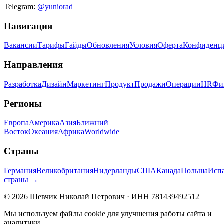
Telegram:
@yuniorad
Навигация
Вакансии
Тарифы
Гайды
Обновления
Условия
Оферта
Конфиденц
Направления
Разработка
Дизайн
Маркетинг
Продукт
Продажи
Операции
HR
Фи
Регионы
Европа
Америка
Азия
Ближний
Восток
Океания
Африка
Worldwide
Страны
Германия
Великобритания
Нидерланды
США
Канада
Польша
Исп
страны →
©
2026
Шевчик Николай Петрович · ИНН 781439492512
Мы используем файлы cookie для улучшения работы сайта и
аналитики.