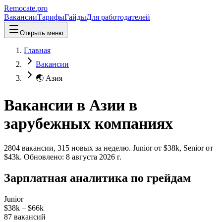
Remocate
.pro
Вакансии
Тарифы
Гайды
Для работодателей
Открыть меню
Главная
Вакансии
🌏 Азия
Вакансии в Азии в
зарубежных компаниях
2804
вакансии
,
315
новых
за неделю.
Junior от $
38
k, Senior от
$
43
k.
Обновлено:
8 августа 2026 г.
Зарплатная аналитика по грейдам
Junior
$38k
–
$66k
87
вакансий