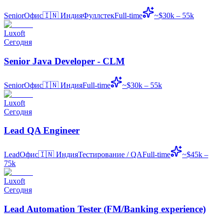
Senior
Офис
🇮🇳
Индия
Фуллстек
Full-time
~$30k – 55k
Luxoft
Сегодня
Senior Java Developer - CLM
Senior
Офис
🇮🇳
Индия
Full-time
~$30k – 55k
Luxoft
Сегодня
Lead QA Engineer
Lead
Офис
🇮🇳
Индия
Тестирование / QA
Full-time
~$45k –
75k
Luxoft
Сегодня
Lead Automation Tester (FM/Banking experience)