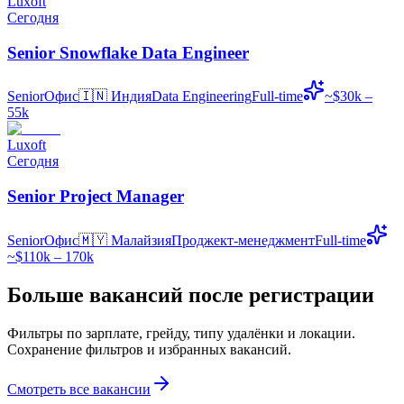
Luxoft
Сегодня
Senior Snowflake Data Engineer
Senior
Офис
🇮🇳
Индия
Data Engineering
Full-time
~$30k –
55k
Luxoft
Сегодня
Senior Project Manager
Senior
Офис
🇲🇾
Малайзия
Проджект-менеджмент
Full-time
~$110k – 170k
Больше вакансий после регистрации
Фильтры по зарплате, грейду, типу удалёнки и локации.
Сохранение фильтров и избранных вакансий.
Смотреть все вакансии