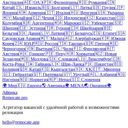
Австралия
🇦🇪
ОАЭ
🇵🇭
Филиппины
🇷🇴
Румыния
🇨🇳
Китай
🇮🇱
Израиль
🇧🇬
Болгария
🇱🇹
Литва
🇬🇪
Грузия
🇯🇵
Япония
🇦🇲
Армения
🇮🇹
Италия
🇭🇺
Венгрия
🇺🇦
Украина
🇲🇾
Малайзия
🇨🇿
Чехия
🇮🇩
Индонезия
🇰🇿
Казахстан
🇨🇴
Колумбия
🇦🇷
Аргентина
🇲🇦
Марокко
🇺🇿
Узбекистан
🇸🇪
Швеция
🇪🇪
Эстония
🇹🇷
Турция
🇨🇭
Швейцария
🇧🇪
Бельгия
🇩🇰
Дания
🇱🇻
Латвия
🇧🇾
Беларусь
🇪🇬
Египет
🇸🇦
Саудовская Аравия
🇲🇹
Мальта
🇦🇿
Азербайджан
🇰🇷
Южная
Корея
🇿🇦
ЮАР
🇷🇺
Россия
🇹🇭
Таиланд
🇬🇷
Греция
🇲🇪
Черногория
🇻🇳
Вьетнам
🇨🇱
Чили
🇫🇮
Финляндия
🇦🇹
Австрия
🇭🇰
Гонконг
🇵🇪
Перу
🇭🇷
Хорватия
🇳🇿
Новая
Зеландия
🇲🇩
Молдова
🇸🇰
Словакия
🇱🇺
Люксембург
🇨🇷
Коста-Рика
🇹🇼
Тайвань
🇱🇰
Шри-Ланка
🇵🇰
Пакистан
🇧🇴
Боливия
🇶🇦
Катар
🇰🇬
Кыргызстан
🇽🇰
XK
🇪🇹
Эфиопия
🇬🇮
Гибралтар
🇬🇹
Гватемала
🇺🇾
Уругвай
🇦🇱
Албания
🇳🇬
Нигерия
🇳🇴
Норвегия
🇳🇵
Непал
🇸🇮
Словения
🌍
Мир
🇪🇺
Европа
🌎
Америка
🌍
MENA
🌏
Океания
🌍
Африка
Remocate
.pro
Агрегатор вакансий с удалённой работой и возможностями
релокации
hello@remocate.app