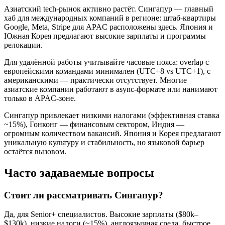
Азиатский tech-рынок активно растёт. Сингапур — главный
хаб для международных компаний в регионе: штаб-квартиры
Google, Meta, Stripe для APAC расположены здесь. Япония и
Южная Корея предлагают высокие зарплаты и программы
релокации.
Для удалённой работы учитывайте часовые пояса: overlap с
европейскими командами минимален (UTC+8 vs UTC+1), с
американскими — практически отсутствует. Многие
азиатские компании работают в async-формате или нанимают
только в APAC-зоне.
Сингапур привлекает низкими налогами (эффективная ставка
~15%), Гонконг — финансовым сектором, Индия —
огромным количеством вакансий. Япония и Корея предлагают
уникальную культуру и стабильность, но языковой барьер
остаётся вызовом.
Часто задаваемые вопросы
Стоит ли рассматривать Сингапур?
Да, для Senior+ специалистов. Высокие зарплаты ($80k–
$130k), низкие налоги (~15%), англоязычная среда, быстрое