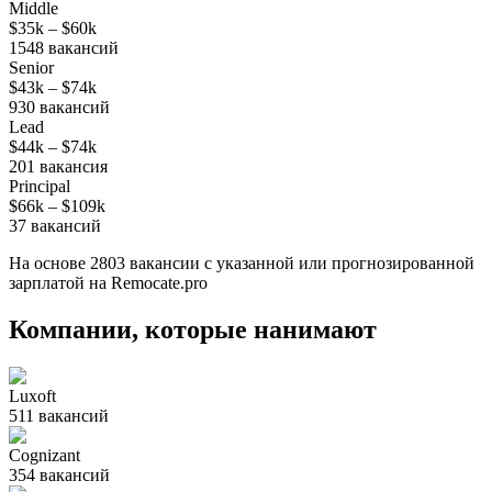
Middle
$35k
–
$60k
1548
вакансий
Senior
$43k
–
$74k
930
вакансий
Lead
$44k
–
$74k
201
вакансия
Principal
$66k
–
$109k
37
вакансий
На основе
2803
вакансии
с указанной или прогнозированной
зарплатой на Remocate.pro
Компании, которые нанимают
Luxoft
511
вакансий
Cognizant
354
вакансий