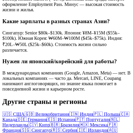
оформление Employment Pass. Минус — высокая стоимость
жизни и жилья.
Какие зарплаты в разных странах Азии?
Сингапур: Senior $80k–$130k. Япония: ¥8M–¥15M ($55k–
$100k). Южная Корея: ₩60M–₩100M ($45k–$75k). Индия:
₹20L–₩50L ($25k–$60k). Стоимость жизни сильно
различается.
Нужен ли японский/корейский для работы?
В международных компаниях (Google, Amazon, Meta) — нет. В
локальных компаниях — часто да. Mercari, LINE, Coupang
нанимают англоговорящих, но знание языка помогает в
повседневной жизни и карьерном росте.
Другие страны и регионы
🇺🇸
США
🇬🇧
Великобритания
🇮🇳
Индия
🇵🇱
Польша
🇨🇦
Канада
🇩🇪
Германия
🇪🇸
Испания
🇵🇹
Португалия
🇳🇱
Нидерланды
🇨🇾
Кипр
🇧🇷
Бразилия
🇲🇽
Мексика
🇫🇷
Франция
🇸🇬
Сингапур
🇷🇸
Сербия
🇮🇪
Ирландия
🇦🇺