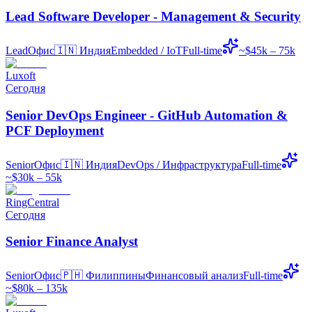
Lead Software Developer - Management & Security
Lead
Офис
🇮🇳
Индия
Embedded / IoT
Full-time
~$45k – 75k
Luxoft
Сегодня
Senior DevOps Engineer - GitHub Automation &
PCF Deployment
Senior
Офис
🇮🇳
Индия
DevOps / Инфраструктура
Full-time
~$30k – 55k
RingCentral
Сегодня
Senior Finance Analyst
Senior
Офис
🇵🇭
Филиппины
Финансовый анализ
Full-time
~$80k – 135k