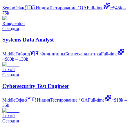
Senior
Офис
🇮🇳
Индия
Тестирование / QA
Full-time
~$45k –
75k
RingCentral
Сегодня
Systems Data Analyst
Middle
Гибрид
🇵🇭
Филиппины
Бизнес-аналитика
Full-time
~$80k – 130k
Luxoft
Сегодня
Cybersecurity Test Engineer
Middle
Офис
🇮🇳
Индия
Тестирование / QA
Full-time
~$18k –
35k
Luxoft
Сегодня