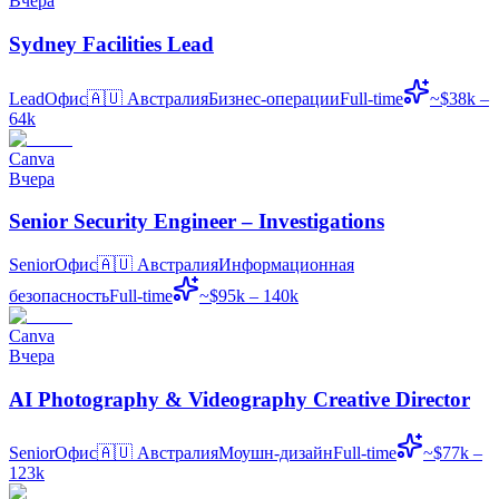
Вчера
Sydney Facilities Lead
Lead
Офис
🇦🇺
Австралия
Бизнес-операции
Full-time
~$38k –
64k
Canva
Вчера
Senior Security Engineer – Investigations
Senior
Офис
🇦🇺
Австралия
Информационная
безопасность
Full-time
~$95k – 140k
Canva
Вчера
AI Photography & Videography Creative Director
Senior
Офис
🇦🇺
Австралия
Моушн-дизайн
Full-time
~$77k –
123k