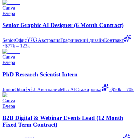
Canva
Вчера
Senior Graphic AI Designer (6 Month Contract)
Senior
Офис
🇦🇺
Австралия
Графический дизайн
Контракт
~$77k – 123k
Canva
Вчера
PhD Research Scientist Intern
Junior
Офис
🇦🇺
Австралия
ML / AI
Стажировка
~$50k – 70k
Canva
Вчера
B2B Digital & Webinar Events Lead (12 Month
Fixed Term Contract)