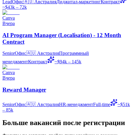
Lead
Офис
🇦🇺
Австралия
Диджитал-маркетинг
Контракт
~$43k – 72k
Canva
Вчера
AI Program Manager (Localisation) - 12 Month
Contract
Senior
Офис
🇦🇺
Австралия
Программный
менеджмент
Контракт
~$94k – 145k
Canva
Вчера
Reward Manager
Senior
Офис
🇦🇺
Австралия
HR-менеджмент
Full-time
~$51k
– 85k
Больше вакансий после регистрации