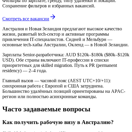
Фильтры по зарплате, грейду, типу удалёнки и локации.
Сохранение фильтров и избранных вакансий.
Смотреть все вакансии
Австралия и Новая Зеландия предлагают высокое качество
жизни, развитый tech-сектор и активные программы
привлечения IT-специалистов. Сидней и Мельбурн —
основные tech-хабы Австралии, Окленд — в Новой Зеландии.
Зарплаты Senior-разработчика: AUD $120k–$180k ($80k–$120k
USD). Обе страны включают IT-профессии в списки
приоритетных для skilled migration. Путь к PR (permanent
residency) — 2–4 года.
Главный вызов — часовой пояс (AEST UTC+10/+11):
синхронная работа с Европой и США затруднена.
Большинство удалённых позиций ориентированы на APAC-
регион или полностью асинхронные команды.
Часто задаваемые вопросы
Как получить рабочую визу в Австралию?