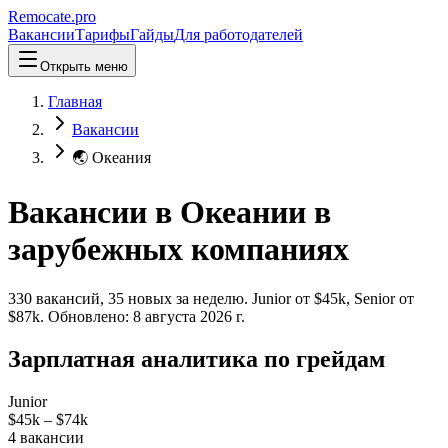
Remocate
.pro
Вакансии
Тарифы
Гайды
Для работодателей
Открыть меню
Главная
Вакансии
🌏 Океания
Вакансии в Океании в
зарубежных компаниях
330
вакансий
,
35
новых
за неделю.
Junior от $
45
k, Senior от
$
87
k.
Обновлено:
8 августа 2026 г.
Зарплатная аналитика по грейдам
Junior
$45k
–
$74k
4
вакансии