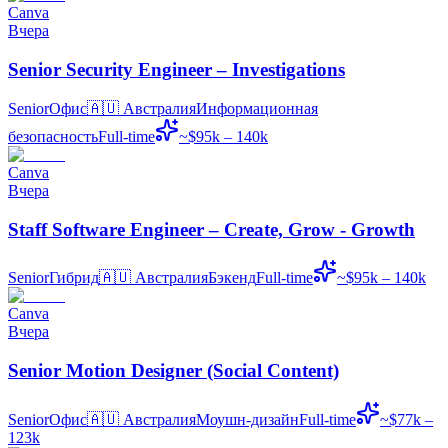
Canva
Вчера
Senior Security Engineer – Investigations
Senior
Офис
🇦🇺
Австралия
Информационная
безопасность
Full-time
~$95k – 140k
Canva
Вчера
Staff Software Engineer – Create, Grow - Growth
Senior
Гибрид
🇦🇺
Австралия
Бэкенд
Full-time
~$95k – 140k
Canva
Вчера
Senior Motion Designer (Social Content)
Senior
Офис
🇦🇺
Австралия
Моушн-дизайн
Full-time
~$77k –
123k