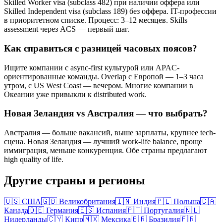
Skilled Worker visa (subclass 482) при наличии оффера или
Skilled Independent visa (subclass 189) без оффера. IT-профессии
в приоритетном списке. Процесс: 3–12 месяцев. Skills
assessment через ACS — первый шаг.
Как справиться с разницей часовых поясов?
Ищите компании с async-first культурой или APAC-
ориентированные команды. Overlap с Европой — 1–3 часа
утром, с US West Coast — вечером. Многие компании в
Океании уже привыкли к distributed work.
Новая Зеландия vs Австралия — что выбрать?
Австралия — больше вакансий, выше зарплаты, крупнее tech-
сцена. Новая Зеландия — лучший work-life balance, проще
иммиграция, меньше конкуренция. Обе страны предлагают
high quality of life.
Другие страны и регионы
🇺🇸
США
🇬🇧
Великобритания
🇮🇳
Индия
🇵🇱
Польша
🇨🇦
Канада
🇩🇪
Германия
🇪🇸
Испания
🇵🇹
Португалия
🇳🇱
Нидерланды
🇨🇾
Кипр
🇲🇽
Мексика
🇧🇷
Бразилия
🇫🇷