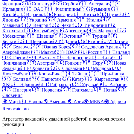
Франция
🇸🇬
Сингапур
🇷🇸
Сербия
🇦🇺
Австралия
🇮🇪
Ирландия
🇦🇪
ОАЭ
🇵🇭
Филиппины
🇷🇴
Румыния
🇨🇳
Китай
🇮🇱
Израиль
🇧🇬
Болгария
🇱🇹
Литва
🇬🇪
Грузия
🇯🇵
Япония
🇺🇦
Украина
🇦🇲
Армения
🇮🇹
Италия
🇲🇾
Малайзия
🇭🇺
Венгрия
🇨🇿
Чехия
🇮🇩
Индонезия
🇰🇿
Казахстан
🇨🇴
Колумбия
🇦🇷
Аргентина
🇲🇦
Марокко
🇺🇿
Узбекистан
🇸🇪
Швеция
🇪🇪
Эстония
🇹🇷
Турция
🇧🇪
Бельгия
🇨🇭
Швейцария
🇩🇰
Дания
🇪🇬
Египет
🇱🇻
Латвия
🇧🇾
Беларусь
🇰🇷
Южная Корея
🇸🇦
Саудовская Аравия
🇦🇿
Азербайджан
🇲🇹
Мальта
🇿🇦
ЮАР
🇷🇺
Россия
🇹🇭
Таиланд
🇬🇷
Греция
🇻🇳
Вьетнам
🇲🇪
Черногория
🇨🇱
Чили
🇫🇮
Финляндия
🇦🇹
Австрия
🇭🇰
Гонконг
🇵🇪
Перу
🇳🇿
Новая
Зеландия
🇭🇷
Хорватия
🇸🇰
Словакия
🇲🇩
Молдова
🇱🇺
Люксембург
🇨🇷
Коста-Рика
🇹🇼
Тайвань
🇱🇰
Шри-Ланка
🇧🇴
Боливия
🇵🇰
Пакистан
🇶🇦
Катар
🇰🇬
Кыргызстан
🇽🇰
XK
🇪🇹
Эфиопия
🇬🇮
Гибралтар
🇺🇾
Уругвай
🇦🇱
Албания
🇳🇬
Нигерия
🇳🇴
Норвегия
🇬🇹
Гватемала
🇳🇵
Непал
🇸🇮
Словения
🌍
Мир
🇪🇺
Европа
🌎
Америка
🌏
Азия
🌍
MENA
🌍
Африка
Remocate
.pro
Агрегатор вакансий с удалённой работой и возможностями
релокации