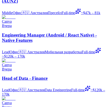
(AUNZ)
Middle
Офис
🇦🇺
Австралия
Пресейл
Full-time
~$47k – 81k
Canva
Вчера
Engineering Manager (Android / React Native) -
Native Features
Lead
Офис
🇦🇺
Австралия
Мобильная разработка
Full-time
~$120k – 170k
Canva
Вчера
Head of Data - Finance
Lead
Офис
🇦🇺
Австралия
Data Engineering
Full-time
~$120k –
170k
Canva