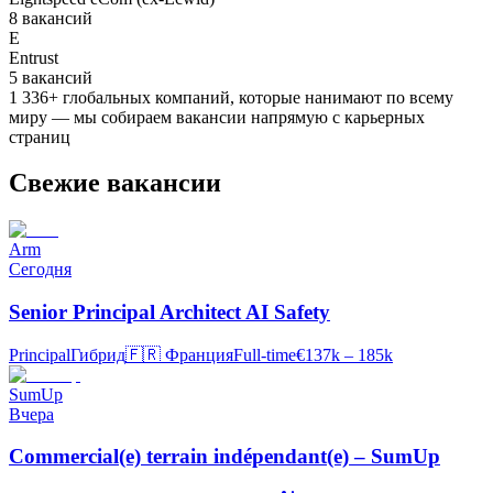
8
вакансий
E
Entrust
5
вакансий
1 336
+
глобальных компаний, которые нанимают по всему
миру — мы собираем вакансии напрямую с карьерных
страниц
Свежие вакансии
Arm
Сегодня
Senior Principal Architect AI Safety
Principal
Гибрид
🇫🇷
Франция
Full-time
€137k – 185k
SumUp
Вчера
Commercial(e) terrain indépendant(e) – SumUp