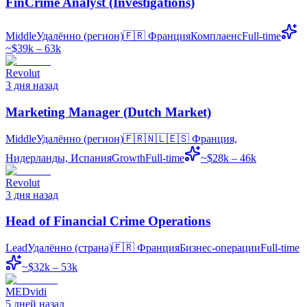
FinCrime Analyst (Investigations)
Middle
Удалённо (регион)
🇫🇷
Франция
Комплаенс
Full-time
~$39k – 63k
Revolut
3 дня назад
Marketing Manager (Dutch Market)
Middle
Удалённо (регион)
🇫🇷🇳🇱🇪🇸
Франция,
Нидерланды, Испания
Growth
Full-time
~$28k – 46k
Revolut
3 дня назад
Head of Financial Crime Operations
Lead
Удалённо (страна)
🇫🇷
Франция
Бизнес-операции
Full-time
~$32k – 53k
MEDvidi
5 дней назад