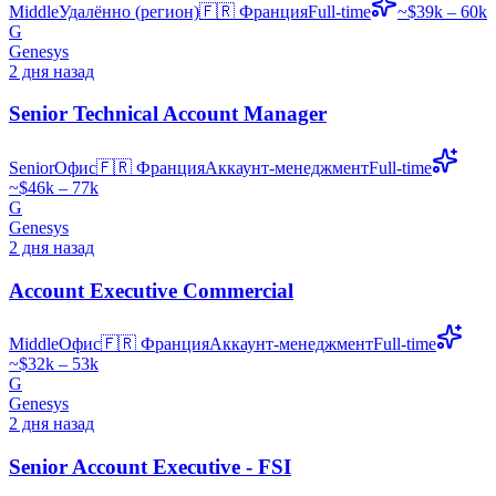
Middle
Удалённо (регион)
🇫🇷
Франция
Full-time
~$39k – 60k
G
Genesys
2 дня назад
Senior Technical Account Manager
Senior
Офис
🇫🇷
Франция
Аккаунт-менеджмент
Full-time
~$46k – 77k
G
Genesys
2 дня назад
Account Executive Commercial
Middle
Офис
🇫🇷
Франция
Аккаунт-менеджмент
Full-time
~$32k – 53k
G
Genesys
2 дня назад
Senior Account Executive - FSI