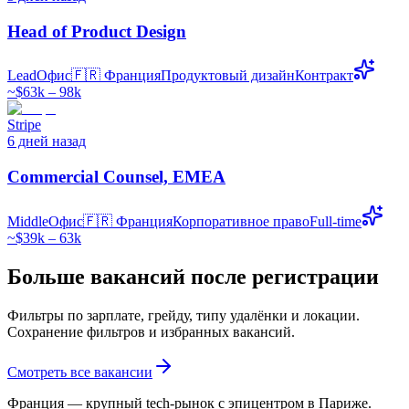
Head of Product Design
Lead
Офис
🇫🇷
Франция
Продуктовый дизайн
Контракт
~$63k – 98k
Stripe
6 дней назад
Commercial Counsel, EMEA
Middle
Офис
🇫🇷
Франция
Корпоративное право
Full-time
~$39k – 63k
Больше вакансий после регистрации
Фильтры по зарплате, грейду, типу удалёнки и локации.
Сохранение фильтров и избранных вакансий.
Смотреть все вакансии
Франция — крупный tech-рынок с эпицентром в Париже.