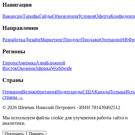
Навигация
Вакансии
Тарифы
Гайды
Обновления
Условия
Оферта
Конфиденц
Направления
Разработка
Дизайн
Маркетинг
Продукт
Продажи
Операции
HR
Фи
Регионы
Европа
Америка
Азия
Ближний
Восток
Океания
Африка
Worldwide
Страны
Германия
Великобритания
Нидерланды
США
Канада
Польша
Исп
страны →
©
2026
Шевчик Николай Петрович · ИНН 781439492512
Мы используем файлы cookie для улучшения работы сайта и
аналитики.
Отклонить
Принять