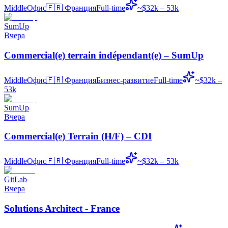
Middle
Офис
🇫🇷
Франция
Full-time
~$32k – 53k
SumUp
Вчера
Commercial(e) terrain indépendant(e) – SumUp
Middle
Офис
🇫🇷
Франция
Бизнес-развитие
Full-time
~$32k –
53k
SumUp
Вчера
Commercial(e) Terrain (H/F) – CDI
Middle
Офис
🇫🇷
Франция
Full-time
~$32k – 53k
GitLab
Вчера
Solutions Architect - France