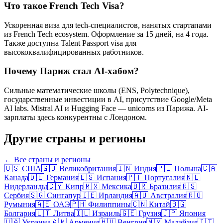
Что такое French Tech Visa?
Ускоренная виза для tech-специалистов, нанятых стартапами
из French Tech ecosystem. Оформление за 15 дней, на 4 года.
Также доступна Talent Passport visa для
высококвалифицированных работников.
Почему Париж стал AI-хабом?
Сильные математические школы (ENS, Polytechnique),
государственные инвестиции в AI, присутствие Google/Meta
AI labs. Mistral AI и Hugging Face — unicorns из Парижа. AI-
зарплаты здесь конкурентны с Лондоном.
Другие страны и регионы
← Все страны и регионы
🇺🇸
США
🇬🇧
Великобритания
🇮🇳
Индия
🇵🇱
Польша
🇨🇦
Канада
🇩🇪
Германия
🇪🇸
Испания
🇵🇹
Португалия
🇳🇱
Нидерланды
🇨🇾
Кипр
🇲🇽
Мексика
🇧🇷
Бразилия
🇷🇸
Сербия
🇸🇬
Сингапур
🇮🇪
Ирландия
🇦🇺
Австралия
🇷🇴
Румыния
🇦🇪
ОАЭ
🇵🇭
Филиппины
🇨🇳
Китай
🇧🇬
Болгария
🇱🇹
Литва
🇮🇱
Израиль
🇬🇪
Грузия
🇯🇵
Япония
🇺🇦
Украина
🇦🇲
Армения
🇭🇺
Венгрия
🇲🇾
Малайзия
🇮🇹