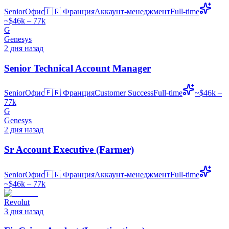
Senior
Офис
🇫🇷
Франция
Аккаунт-менеджмент
Full-time
~$46k – 77k
G
Genesys
2 дня назад
Senior Technical Account Manager
Senior
Офис
🇫🇷
Франция
Customer Success
Full-time
~$46k –
77k
G
Genesys
2 дня назад
Sr Account Executive (Farmer)
Senior
Офис
🇫🇷
Франция
Аккаунт-менеджмент
Full-time
~$46k – 77k
Revolut
3 дня назад