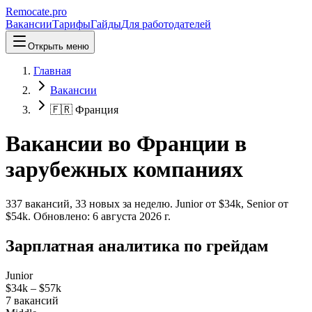
Remocate
.pro
Вакансии
Тарифы
Гайды
Для работодателей
Открыть меню
Главная
Вакансии
🇫🇷 Франция
Вакансии во Франции в
зарубежных компаниях
337
вакансий
,
33
новых
за неделю.
Junior от $
34
k, Senior от
$
54
k.
Обновлено:
6 августа 2026 г.
Зарплатная аналитика по грейдам
Junior
$34k
–
$57k
7
вакансий