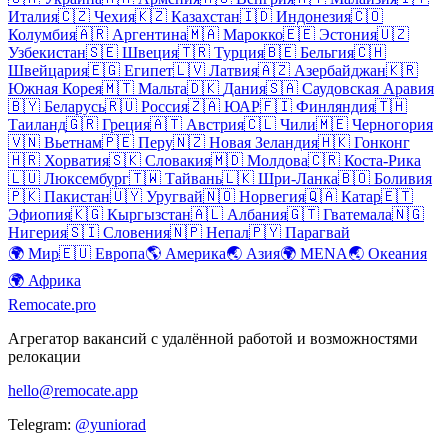
Италия
🇨🇿
Чехия
🇰🇿
Казахстан
🇮🇩
Индонезия
🇨🇴
Колумбия
🇦🇷
Аргентина
🇲🇦
Марокко
🇪🇪
Эстония
🇺🇿
Узбекистан
🇸🇪
Швеция
🇹🇷
Турция
🇧🇪
Бельгия
🇨🇭
Швейцария
🇪🇬
Египет
🇱🇻
Латвия
🇦🇿
Азербайджан
🇰🇷
Южная Корея
🇲🇹
Мальта
🇩🇰
Дания
🇸🇦
Саудовская Аравия
🇧🇾
Беларусь
🇷🇺
Россия
🇿🇦
ЮАР
🇫🇮
Финляндия
🇹🇭
Таиланд
🇬🇷
Греция
🇦🇹
Австрия
🇨🇱
Чили
🇲🇪
Черногория
🇻🇳
Вьетнам
🇵🇪
Перу
🇳🇿
Новая Зеландия
🇭🇰
Гонконг
🇭🇷
Хорватия
🇸🇰
Словакия
🇲🇩
Молдова
🇨🇷
Коста-Рика
🇱🇺
Люксембург
🇹🇼
Тайвань
🇱🇰
Шри-Ланка
🇧🇴
Боливия
🇵🇰
Пакистан
🇺🇾
Уругвай
🇳🇴
Норвегия
🇶🇦
Катар
🇪🇹
Эфиопия
🇰🇬
Кыргызстан
🇦🇱
Албания
🇬🇹
Гватемала
🇳🇬
Нигерия
🇸🇮
Словения
🇳🇵
Непал
🇵🇾
Парагвай
🌍
Мир
🇪🇺
Европа
🌎
Америка
🌏
Азия
🌍
MENA
🌏
Океания
🌍
Африка
Remocate
.pro
Агрегатор вакансий с удалённой работой и возможностями
релокации
hello@remocate.app
Telegram:
@yuniorad