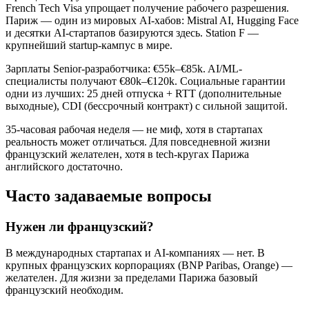
French Tech Visa упрощает получение рабочего разрешения.
Париж — один из мировых AI-хабов: Mistral AI, Hugging Face
и десятки AI-стартапов базируются здесь. Station F —
крупнейший startup-кампус в мире.
Зарплаты Senior-разработчика: €55k–€85k. AI/ML-
специалисты получают €80k–€120k. Социальные гарантии
одни из лучших: 25 дней отпуска + RTT (дополнительные
выходные), CDI (бессрочный контракт) с сильной защитой.
35-часовая рабочая неделя — не миф, хотя в стартапах
реальность может отличаться. Для повседневной жизни
французский желателен, хотя в tech-кругах Парижа
английского достаточно.
Часто задаваемые вопросы
Нужен ли французский?
В международных стартапах и AI-компаниях — нет. В
крупных французских корпорациях (BNP Paribas, Orange) —
желателен. Для жизни за пределами Парижа базовый
французский необходим.