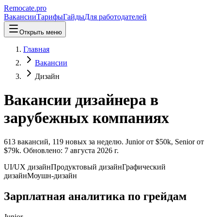
Remocate
.pro
Вакансии
Тарифы
Гайды
Для работодателей
Открыть меню
Главная
Вакансии
Дизайн
Вакансии дизайнера в
зарубежных компаниях
613
вакансий
,
119
новых
за неделю.
Junior от $
50
k, Senior от
$
79
k.
Обновлено:
7 августа 2026 г.
UI/UX дизайн
Продуктовый дизайн
Графический
дизайн
Моушн-дизайн
Зарплатная аналитика по грейдам
Junior