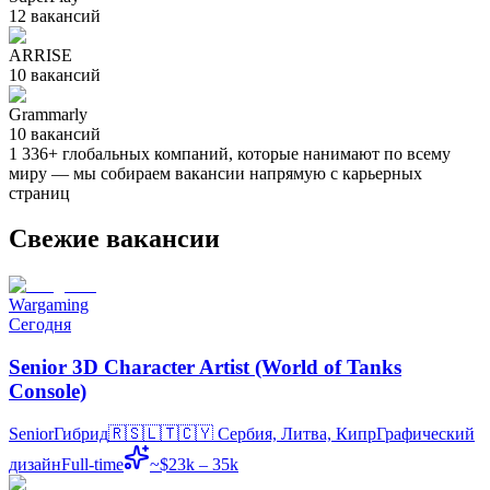
12
вакансий
ARRISE
10
вакансий
Grammarly
10
вакансий
1 336
+
глобальных компаний, которые нанимают по всему
миру — мы собираем вакансии напрямую с карьерных
страниц
Свежие вакансии
Wargaming
Сегодня
Senior 3D Character Artist (World of Tanks
Console)
Senior
Гибрид
🇷🇸🇱🇹🇨🇾
Сербия, Литва, Кипр
Графический
дизайн
Full-time
~$23k – 35k