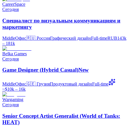
CareerSpace
Сегодня
Специалист по визуальным коммуникациям и
маркетингу
Middle
Офис
🇷🇺
Россия
Графический дизайн
Full-time
RUB143k
– 181k
Belka Games
Сегодня
Game Designer (Hybrid Casual)New
Middle
Офис
🇬🇪
Грузия
Продуктовый дизайн
Full-time
~$10k – 16k
Wargaming
Сегодня
Senior Concept Artist Generalist (World of Tanks:
HEAT)