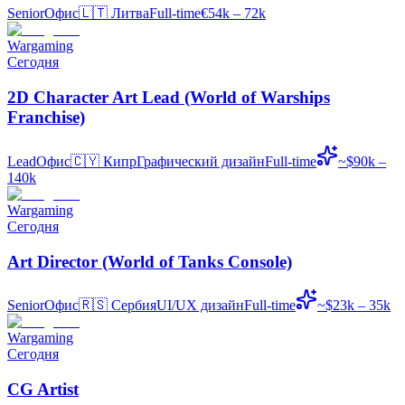
Senior
Офис
🇱🇹
Литва
Full-time
€54k – 72k
Wargaming
Сегодня
2D Character Art Lead (World of Warships
Franchise)
Lead
Офис
🇨🇾
Кипр
Графический дизайн
Full-time
~$90k –
140k
Wargaming
Сегодня
Art Director (World of Tanks Console)
Senior
Офис
🇷🇸
Сербия
UI/UX дизайн
Full-time
~$23k – 35k
Wargaming
Сегодня
CG Artist