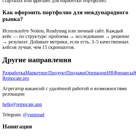
стартапах или фриланс для наработки портфолио.
Как оформить портфолио для международного
рынка?
Используйте Notion, Readymag или личный сайт. Каждый
кейс — по структуре: проблема → исследование → решение
→ результат. Добавьте метрики, если есть. 3–5 качественных
кейсов лучше, чем 15 скриншотов.
Другие направления
Разработка
Маркетинг
Продукт
Продажи
Операции
HR
Финансы
Ю
Remocate
.pro
Агрегатор вакансий с удалённой работой и возможностями
релокации
hello@remocate.app
Telegram:
@yuniorad
Навигация