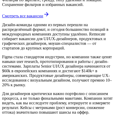
Сохранение фильтров и избранных вакансий.
Смотреть все вакансии
Дизайн-команды одними из первых перешли на
распределённый формат, и сегодня большинство позиций в
международных компаниях доступны удалённо. Remocate
собирает вакансии для UI/UX-дизайнеров, продуктовых и
графических дизайнеров, моушн-специалистов — от
стартапов до крупных корпораций.
Figma стала стандартом индустрии, но компании также ценят
навыки user research, прототипирования и работы с дизайн-
системами. Зарплаты Senior UI/UX дизайнера начинаются от
$60k в европейских компаниях и достигают $140k+ в
американских. Продуктовые дизайнеры, совмещающие UX-
исследования с визуальным дизайном, получают премию 10–
20% к рынку.
Для дизайнеров критически важно портфолио с описанием
процесса, а не только финальными макетами. Компании хотят
видеть, как вы исследуете проблему, итерируете и измеряете
результат. Кейсы с метриками (рост конверсии, снижение
оттока) значительно повышают шансы на оффер.