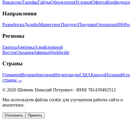
Вакансии
Тарифы
Гайды
Обновления
Условия
Оферта
Конфиденц
Направления
Разработка
Дизайн
Маркетинг
Продукт
Продажи
Операции
HR
Фи
Регионы
Европа
Америка
Азия
Ближний
Восток
Океания
Африка
Worldwide
Страны
Германия
Великобритания
Нидерланды
США
Канада
Польша
Исп
страны →
©
2026
Шевчик Николай Петрович · ИНН 781439492512
Мы используем файлы cookie для улучшения работы сайта и
аналитики.
Отклонить
Принять