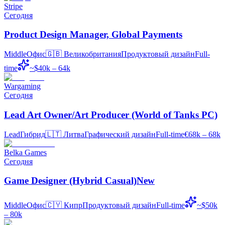
Stripe
Сегодня
Product Design Manager, Global Payments
Middle
Офис
🇬🇧
Великобритания
Продуктовый дизайн
Full-
time
~$40k – 64k
Wargaming
Сегодня
Lead Art Owner/Art Producer (World of Tanks PC)
Lead
Гибрид
🇱🇹
Литва
Графический дизайн
Full-time
€68k – 68k
Belka Games
Сегодня
Game Designer (Hybrid Casual)New
Middle
Офис
🇨🇾
Кипр
Продуктовый дизайн
Full-time
~$50k
– 80k