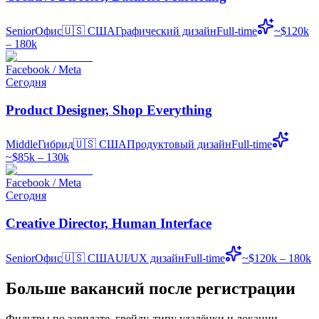
Senior
Офис
🇺🇸
США
Графический дизайн
Full-time
~$120k
– 180k
Facebook / Meta
Сегодня
Product Designer, Shop Everything
Middle
Гибрид
🇺🇸
США
Продуктовый дизайн
Full-time
~$85k – 130k
Facebook / Meta
Сегодня
Creative Director, Human Interface
Senior
Офис
🇺🇸
США
UI/UX дизайн
Full-time
~$120k – 180k
Больше вакансий после регистрации
Фильтры по зарплате, грейду, типу удалёнки и локации.