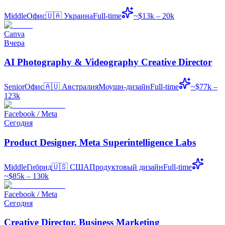
Middle
Офис
🇺🇦
Украина
Full-time
~$13k – 20k
Canva
Вчера
AI Photography & Videography Creative Director
Senior
Офис
🇦🇺
Австралия
Моушн-дизайн
Full-time
~$77k –
123k
Facebook / Meta
Сегодня
Product Designer, Meta Superintelligence Labs
Middle
Гибрид
🇺🇸
США
Продуктовый дизайн
Full-time
~$85k – 130k
Facebook / Meta
Сегодня
Creative Director, Business Marketing