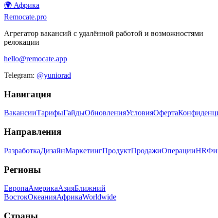
🌍
Африка
Remocate
.pro
Агрегатор вакансий с удалённой работой и возможностями
релокации
hello@remocate.app
Telegram:
@yuniorad
Навигация
Вакансии
Тарифы
Гайды
Обновления
Условия
Оферта
Конфиденц
Направления
Разработка
Дизайн
Маркетинг
Продукт
Продажи
Операции
HR
Фи
Регионы
Европа
Америка
Азия
Ближний
Восток
Океания
Африка
Worldwide
Страны