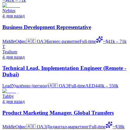
~$41k – 71k
Nebius
4 дня назад
Business Development Representative
Middle
Офис
🇦🇪
ОАЭ
Бизнес-развитие
Full-time
~$41k – 71k
T
Tealium
4 дня назад
Technical Lead, Implementation Engineer (Remote -
Dubai)
Lead
Удалённо (регион)
🇦🇪
ОАЭ
Full-time
AED440k – 550k
Tabby
4 дня назад
Product Marketing Manager, Global Transfers
Middle
Офис
🇦🇪
ОАЭ
Диджитал-маркетинг
Full-time
~$38k