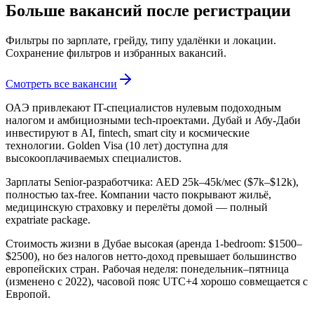
Больше вакансий после регистрации
Фильтры по зарплате, грейду, типу удалёнки и локации.
Сохранение фильтров и избранных вакансий.
Смотреть все вакансии
ОАЭ привлекают IT-специалистов нулевым подоходным
налогом и амбициозными tech-проектами. Дубай и Абу-Даби
инвестируют в AI, fintech, smart city и космические
технологии. Golden Visa (10 лет) доступна для
высокооплачиваемых специалистов.
Зарплаты Senior-разработчика: AED 25k–45k/мес ($7k–$12k),
полностью tax-free. Компании часто покрывают жильё,
медицинскую страховку и перелёты домой — полный
expatriate package.
Стоимость жизни в Дубае высокая (аренда 1-bedroom: $1500–
$2500), но без налогов нетто-доход превышает большинство
европейских стран. Рабочая неделя: понедельник–пятница
(изменено с 2022), часовой пояс UTC+4 хорошо совмещается с
Европой.