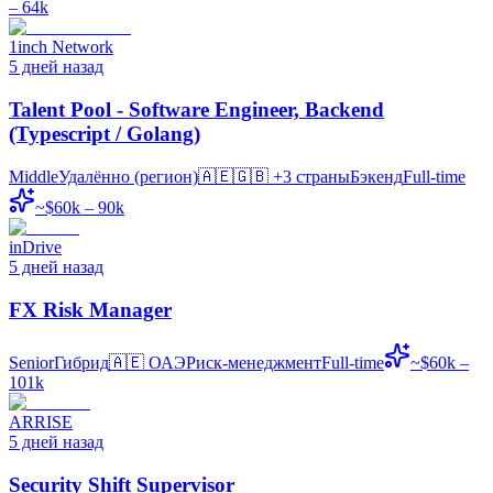
– 64k
1inch Network
5 дней назад
Talent Pool - Software Engineer, Backend
(Typescript / Golang)
Middle
Удалённо (регион)
🇦🇪🇬🇧
+3 страны
Бэкенд
Full-time
~$60k – 90k
inDrive
5 дней назад
FX Risk Manager
Senior
Гибрид
🇦🇪
ОАЭ
Риск-менеджмент
Full-time
~$60k –
101k
ARRISE
5 дней назад
Security Shift Supervisor