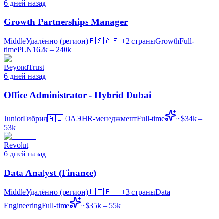
6 дней назад
Growth Partnerships Manager
Middle
Удалённо (регион)
🇪🇸🇦🇪
+2 страны
Growth
Full-
time
PLN162k – 240k
BeyondTrust
6 дней назад
Office Administrator - Hybrid Dubai
Junior
Гибрид
🇦🇪
ОАЭ
HR-менеджмент
Full-time
~$34k –
53k
Revolut
6 дней назад
Data Analyst (Finance)
Middle
Удалённо (регион)
🇱🇹🇵🇱
+3 страны
Data
Engineering
Full-time
~$35k – 55k