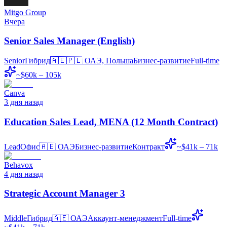
Mitgo Group
Вчера
Senior Sales Manager (English)
Senior
Гибрид
🇦🇪🇵🇱
ОАЭ, Польша
Бизнес-развитие
Full-time
~$60k – 105k
Canva
3 дня назад
Education Sales Lead, MENA (12 Month Contract)
Lead
Офис
🇦🇪
ОАЭ
Бизнес-развитие
Контракт
~$41k – 71k
Behavox
4 дня назад
Strategic Account Manager 3
Middle
Гибрид
🇦🇪
ОАЭ
Аккаунт-менеджмент
Full-time