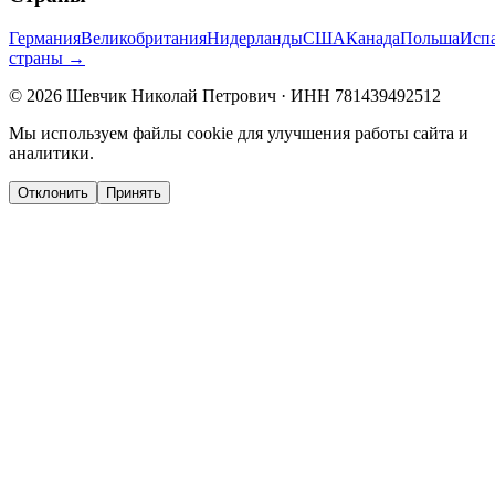
Германия
Великобритания
Нидерланды
США
Канада
Польша
Исп
страны →
©
2026
Шевчик Николай Петрович · ИНН 781439492512
Мы используем файлы cookie для улучшения работы сайта и
аналитики.
Отклонить
Принять