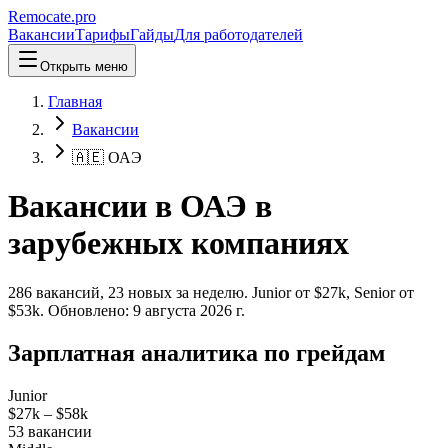
Remocate
.pro
Вакансии
Тарифы
Гайды
Для работодателей
Открыть меню
Главная
Вакансии
🇦🇪 ОАЭ
Вакансии в ОАЭ в
зарубежных компаниях
286
вакансий
,
23
новых
за неделю.
Junior от $
27
k, Senior от
$
53
k.
Обновлено:
9 августа 2026 г.
Зарплатная аналитика по грейдам
Junior
$27k
–
$58k
53
вакансии