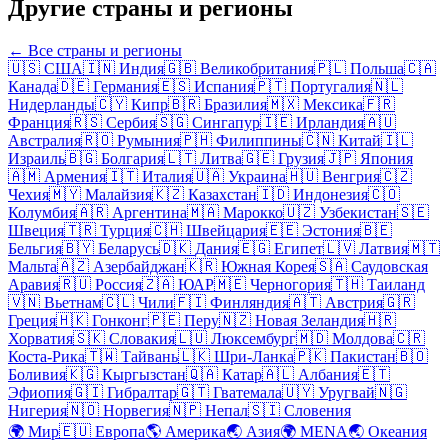
Другие страны и регионы
← Все страны и регионы
🇺🇸
США
🇮🇳
Индия
🇬🇧
Великобритания
🇵🇱
Польша
🇨🇦
Канада
🇩🇪
Германия
🇪🇸
Испания
🇵🇹
Португалия
🇳🇱
Нидерланды
🇨🇾
Кипр
🇧🇷
Бразилия
🇲🇽
Мексика
🇫🇷
Франция
🇷🇸
Сербия
🇸🇬
Сингапур
🇮🇪
Ирландия
🇦🇺
Австралия
🇷🇴
Румыния
🇵🇭
Филиппины
🇨🇳
Китай
🇮🇱
Израиль
🇧🇬
Болгария
🇱🇹
Литва
🇬🇪
Грузия
🇯🇵
Япония
🇦🇲
Армения
🇮🇹
Италия
🇺🇦
Украина
🇭🇺
Венгрия
🇨🇿
Чехия
🇲🇾
Малайзия
🇰🇿
Казахстан
🇮🇩
Индонезия
🇨🇴
Колумбия
🇦🇷
Аргентина
🇲🇦
Марокко
🇺🇿
Узбекистан
🇸🇪
Швеция
🇹🇷
Турция
🇨🇭
Швейцария
🇪🇪
Эстония
🇧🇪
Бельгия
🇧🇾
Беларусь
🇩🇰
Дания
🇪🇬
Египет
🇱🇻
Латвия
🇲🇹
Мальта
🇦🇿
Азербайджан
🇰🇷
Южная Корея
🇸🇦
Саудовская
Аравия
🇷🇺
Россия
🇿🇦
ЮАР
🇲🇪
Черногория
🇹🇭
Таиланд
🇻🇳
Вьетнам
🇨🇱
Чили
🇫🇮
Финляндия
🇦🇹
Австрия
🇬🇷
Греция
🇭🇰
Гонконг
🇵🇪
Перу
🇳🇿
Новая Зеландия
🇭🇷
Хорватия
🇸🇰
Словакия
🇱🇺
Люксембург
🇲🇩
Молдова
🇨🇷
Коста-Рика
🇹🇼
Тайвань
🇱🇰
Шри-Ланка
🇵🇰
Пакистан
🇧🇴
Боливия
🇰🇬
Кыргызстан
🇶🇦
Катар
🇦🇱
Албания
🇪🇹
Эфиопия
🇬🇮
Гибралтар
🇬🇹
Гватемала
🇺🇾
Уругвай
🇳🇬
Нигерия
🇳🇴
Норвегия
🇳🇵
Непал
🇸🇮
Словения
🌍
Мир
🇪🇺
Европа
🌎
Америка
🌏
Азия
🌍
MENA
🌏
Океания