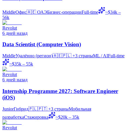
Middle
Офис
🇦🇪
ОАЭ
Бизнес-операции
Full-time
~$34k –
56k
Revolut
6 дней назад
Data Scientist (Computer Vision)
Middle
Удалённо (регион)
🇦🇪🇵🇱
+3 страны
ML / AI
Full-time
~$35k – 55k
Revolut
6 дней назад
Internship Programme 2027: Software Engineer
(iOS)
Junior
Гибрид
🇵🇱🇵🇹
+3 страны
Мобильная
разработка
Стажировка
~$20k – 35k
Revolut