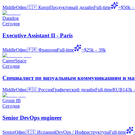
Middle
Офис
🇨🇾
Кипр
Продуктовый дизайн
Full-time
~$50k –
Datadog
Сегодня
Executive Assistant II - Paris
Middle
Офис
🇫🇷
Франция
Full-time
~$25k – 39k
CareerSpace
Сегодня
Специалист по визуальным коммуникациям и ма
Middle
Офис
🇷🇺
Россия
Графический дизайн
Full-time
RUB143k –
Group IB
Сегодня
Senior DevOps engineer
Senior
Офис
🇪🇸
Испания
DevOps / Инфраструктура
Full-time