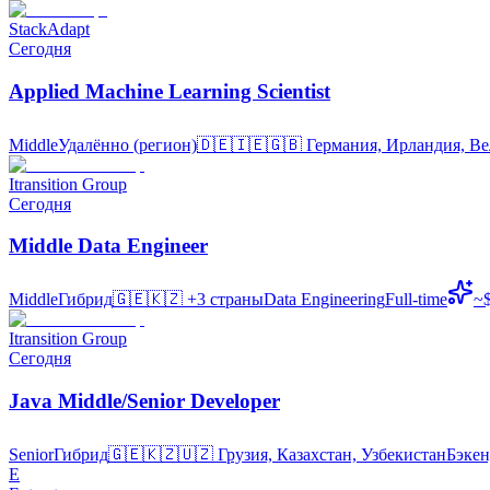
StackAdapt
Сегодня
Applied Machine Learning Scientist
Middle
Удалённо (регион)
🇩🇪🇮🇪🇬🇧
Германия, Ирландия, В
Itransition Group
Сегодня
Middle Data Engineer
Middle
Гибрид
🇬🇪🇰🇿
+3 страны
Data Engineering
Full-time
~$
Itransition Group
Сегодня
Java Middle/Senior Developer
Senior
Гибрид
🇬🇪🇰🇿🇺🇿
Грузия, Казахстан, Узбекистан
Бэкен
E