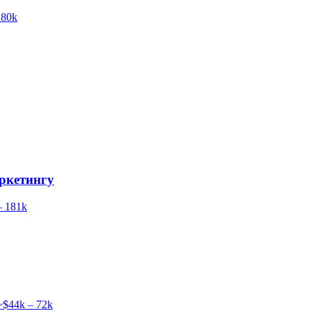
 80k
ркетингу
 181k
~$44k – 72k