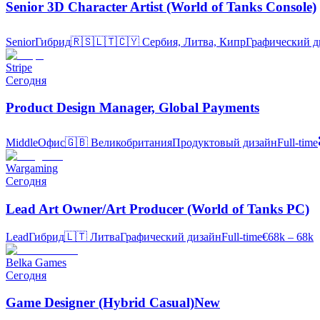
Senior 3D Character Artist (World of Tanks Console)
Senior
Гибрид
🇷🇸🇱🇹🇨🇾
Сербия, Литва, Кипр
Графический д
Stripe
Сегодня
Product Design Manager, Global Payments
Middle
Офис
🇬🇧
Великобритания
Продуктовый дизайн
Full-time
Wargaming
Сегодня
Lead Art Owner/Art Producer (World of Tanks PC)
Lead
Гибрид
🇱🇹
Литва
Графический дизайн
Full-time
€68k – 68k
Belka Games
Сегодня
Game Designer (Hybrid Casual)New