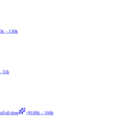
5k – 130k
– 32k
ь
Full-time
~$100k – 160k