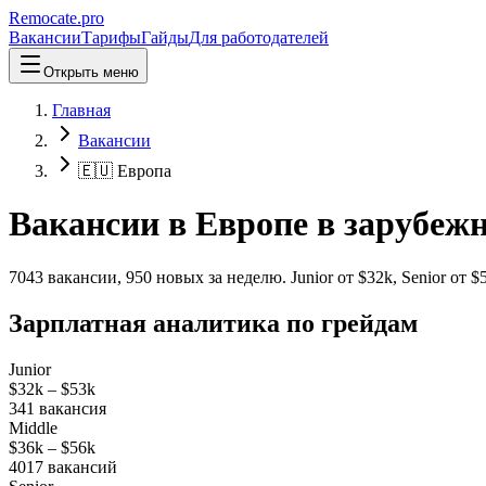
Remocate
.pro
Вакансии
Тарифы
Гайды
Для работодателей
Открыть меню
Главная
Вакансии
🇪🇺 Европа
Вакансии в Европе в зарубеж
7043
вакансии
,
950
новых
за неделю.
Junior от $
32
k, Senior от $
Зарплатная аналитика по грейдам
Junior
$32k
–
$53k
341
вакансия
Middle
$36k
–
$56k
4017
вакансий