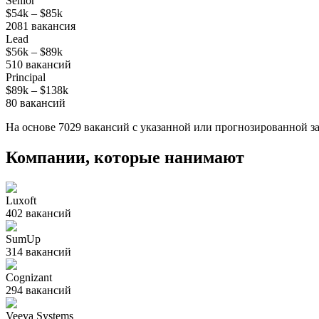
Senior
$54k
–
$85k
2081
вакансия
Lead
$56k
–
$89k
510
вакансий
Principal
$89k
–
$138k
80
вакансий
На основе
7029
вакансий
с указанной или прогнозированной за
Компании, которые нанимают
Luxoft
402
вакансий
SumUp
314
вакансий
Cognizant
294
вакансий
Veeva Systems