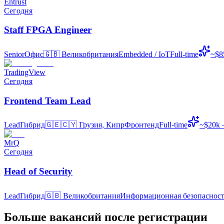
Entrust
Сегодня
Staff FPGA Engineer
Senior
Офис
🇬🇧
Великобритания
Embedded / IoT
Full-time
~$8
TradingView
Сегодня
Frontend Team Lead
Lead
Гибрид
🇬🇪🇨🇾
Грузия, Кипр
Фронтенд
Full-time
~$20k 
MrQ
Сегодня
Head of Security
Lead
Гибрид
🇬🇧
Великобритания
Информационная безопасност
Больше вакансий после регистрации