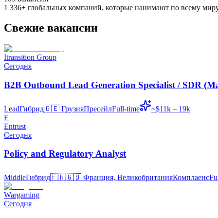
1 336
+
глобальных компаний, которые нанимают по всему мир
Свежие вакансии
Itransition Group
Сегодня
B2B Outbound Lead Generation Specialist / SDR (Ma
Lead
Гибрид
🇬🇪
Грузия
Пресейл
Full-time
~$11k – 19k
E
Entrust
Сегодня
Policy and Regulatory Analyst
Middle
Гибрид
🇫🇷🇬🇧
Франция, Великобритания
Комплаенс
Fu
Wargaming
Сегодня