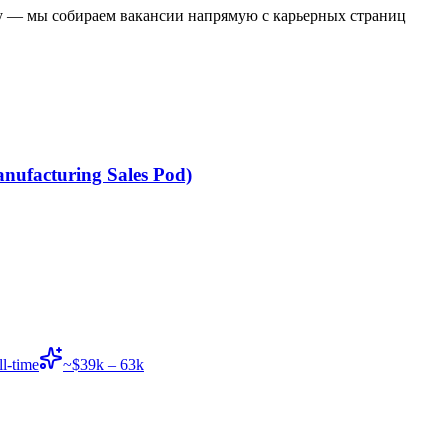
у — мы собираем вакансии напрямую с карьерных страниц
nufacturing Sales Pod)
ll-time
~$39k – 63k