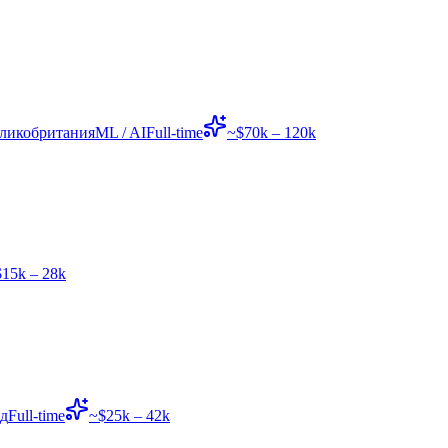
еликобритания
ML / AI
Full-time
~$70k – 120k
15k – 28k
д
Full-time
~$25k – 42k