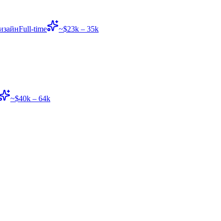
изайн
Full-time
~$23k – 35k
~$40k – 64k