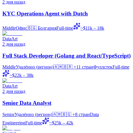
2 дня назад
KYC Operations Agent with Dutch
Middle
Офис
🇧🇬
Болгария
Full-time
~$11k – 18k
DataArt
2 дня назад
Full Stack Developer (Golang and React/TypeScript)
Middle
Удалённо (регион)
🇦🇲🇧🇷
+11 стран
Фуллстек
Full-time
~$22k – 38k
DataArt
2 дня назад
Senior Data Analyst
Senior
Удалённо (регион)
🇦🇲🇧🇬
+8 стран
Data
Engineering
Full-time
~$25k – 42k