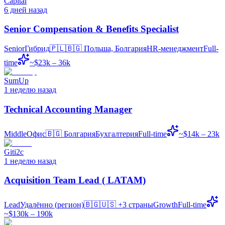
Capital
6 дней назад
Senior Compensation & Benefits Specialist
Senior
Гибрид
🇵🇱🇧🇬
Польша, Болгария
HR-менеджмент
Full-
time
~$23k – 36k
SumUp
1 неделю назад
Technical Accounting Manager
Middle
Офис
🇧🇬
Болгария
Бухгалтерия
Full-time
~$14k – 23k
Giti2c
1 неделю назад
Acquisition Team Lead ( LATAM)
Lead
Удалённо (регион)
🇧🇬🇺🇸
+3 страны
Growth
Full-time
~$130k – 190k