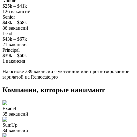
Middle
$25k
–
$41k
126
вакансий
Senior
$43k
–
$68k
86
вакансий
Lead
$43k
–
$67k
21
вакансия
Principal
$39k
–
$60k
1
вакансия
На основе
239
вакансий
с указанной или прогнозированной
зарплатой на Remocate.pro
Компании, которые нанимают
Exadel
35
вакансий
SumUp
34
вакансий