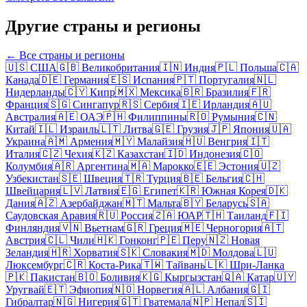
Другие страны и регионы
← Все страны и регионы
🇺🇸
США
🇬🇧
Великобритания
🇮🇳
Индия
🇵🇱
Польша
🇨🇦
Канада
🇩🇪
Германия
🇪🇸
Испания
🇵🇹
Португалия
🇳🇱
Нидерланды
🇨🇾
Кипр
🇲🇽
Мексика
🇧🇷
Бразилия
🇫🇷
Франция
🇸🇬
Сингапур
🇷🇸
Сербия
🇮🇪
Ирландия
🇦🇺
Австралия
🇦🇪
ОАЭ
🇵🇭
Филиппины
🇷🇴
Румыния
🇨🇳
Китай
🇮🇱
Израиль
🇱🇹
Литва
🇬🇪
Грузия
🇯🇵
Япония
🇺🇦
Украина
🇦🇲
Армения
🇲🇾
Малайзия
🇭🇺
Венгрия
🇮🇹
Италия
🇨🇿
Чехия
🇰🇿
Казахстан
🇮🇩
Индонезия
🇨🇴
Колумбия
🇦🇷
Аргентина
🇲🇦
Марокко
🇪🇪
Эстония
🇺🇿
Узбекистан
🇸🇪
Швеция
🇹🇷
Турция
🇧🇪
Бельгия
🇨🇭
Швейцария
🇱🇻
Латвия
🇪🇬
Египет
🇰🇷
Южная Корея
🇩🇰
Дания
🇦🇿
Азербайджан
🇲🇹
Мальта
🇧🇾
Беларусь
🇸🇦
Саудовская Аравия
🇷🇺
Россия
🇿🇦
ЮАР
🇹🇭
Таиланд
🇫🇮
Финляндия
🇻🇳
Вьетнам
🇬🇷
Греция
🇲🇪
Черногория
🇦🇹
Австрия
🇨🇱
Чили
🇭🇰
Гонконг
🇵🇪
Перу
🇳🇿
Новая
Зеландия
🇭🇷
Хорватия
🇸🇰
Словакия
🇲🇩
Молдова
🇱🇺
Люксембург
🇨🇷
Коста-Рика
🇹🇼
Тайвань
🇱🇰
Шри-Ланка
🇵🇰
Пакистан
🇧🇴
Боливия
🇰🇬
Кыргызстан
🇶🇦
Катар
🇺🇾
Уругвай
🇪🇹
Эфиопия
🇳🇴
Норвегия
🇦🇱
Албания
🇬🇮
Гибралтар
🇳🇬
Нигерия
🇬🇹
Гватемала
🇳🇵
Непал
🇸🇮