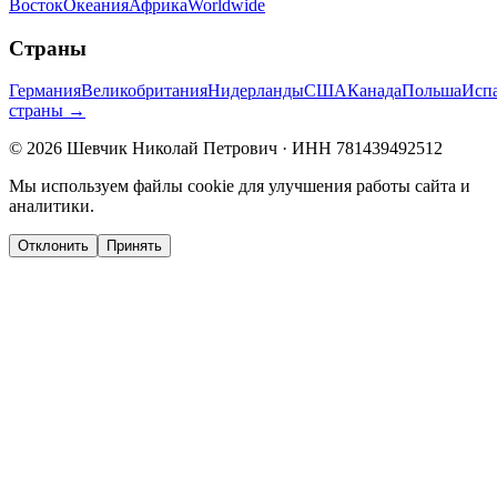
Восток
Океания
Африка
Worldwide
Страны
Германия
Великобритания
Нидерланды
США
Канада
Польша
Исп
страны →
©
2026
Шевчик Николай Петрович · ИНН 781439492512
Мы используем файлы cookie для улучшения работы сайта и
аналитики.
Отклонить
Принять