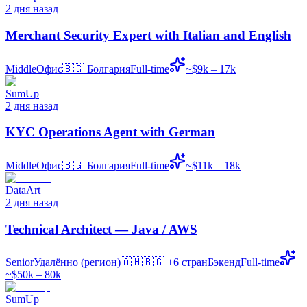
2 дня назад
Merchant Security Expert with Italian and English
Middle
Офис
🇧🇬
Болгария
Full-time
~$9k – 17k
SumUp
2 дня назад
KYC Operations Agent with German
Middle
Офис
🇧🇬
Болгария
Full-time
~$11k – 18k
DataArt
2 дня назад
Technical Architect — Java / AWS
Senior
Удалённо (регион)
🇦🇲🇧🇬
+6 стран
Бэкенд
Full-time
~$50k – 80k
SumUp