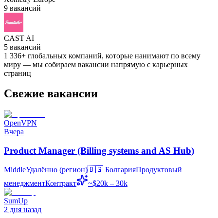
9
вакансий
CAST AI
5
вакансий
1 336
+
глобальных компаний, которые нанимают по всему
миру — мы собираем вакансии напрямую с карьерных
страниц
Свежие вакансии
OpenVPN
Вчера
Product Manager (Billing systems and AS Hub)
Middle
Удалённо (регион)
🇧🇬
Болгария
Продуктовый
менеджмент
Контракт
~$20k – 30k
SumUp
2 дня назад