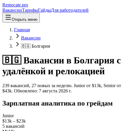
Remocate
.pro
Вакансии
Тарифы
Гайды
Для работодателей
Открыть меню
Главная
Вакансии
🇧🇬 Болгария
🇧🇬 Вакансии в Болгария с
удалёнкой и релокацией
239
вакансий
,
27
новых
за неделю.
Junior от $
13
k, Senior от
$
43
k.
Обновлено:
7 августа 2026 г.
Зарплатная аналитика по грейдам
Junior
$13k
–
$23k
5
вакансий