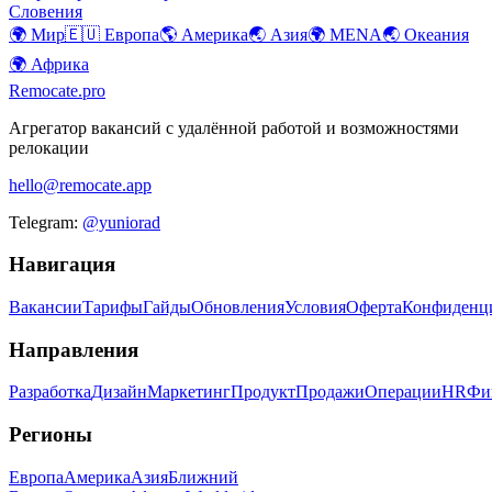
Словения
🌍
Мир
🇪🇺
Европа
🌎
Америка
🌏
Азия
🌍
MENA
🌏
Океания
🌍
Африка
Remocate
.pro
Агрегатор вакансий с удалённой работой и возможностями
релокации
hello@remocate.app
Telegram:
@yuniorad
Навигация
Вакансии
Тарифы
Гайды
Обновления
Условия
Оферта
Конфиденц
Направления
Разработка
Дизайн
Маркетинг
Продукт
Продажи
Операции
HR
Фи
Регионы
Европа
Америка
Азия
Ближний