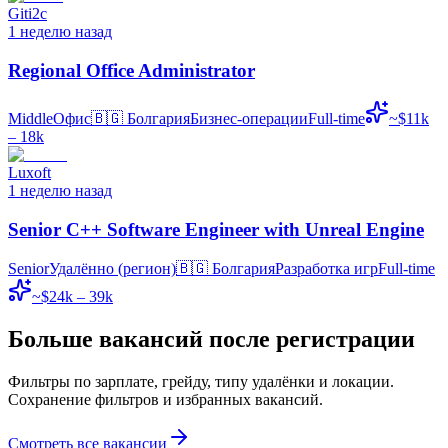
Giti2c
1 неделю назад
Regional Office Administrator
Middle
Офис
🇧🇬
Болгария
Бизнес-операции
Full-time
~$11k
– 18k
Luxoft
1 неделю назад
Senior C++ Software Engineer with Unreal Engine
Senior
Удалённо (регион)
🇧🇬
Болгария
Разработка игр
Full-time
~$24k – 39k
Больше вакансий после регистрации
Фильтры по зарплате, грейду, типу удалёнки и локации.
Сохранение фильтров и избранных вакансий.
Смотреть все вакансии