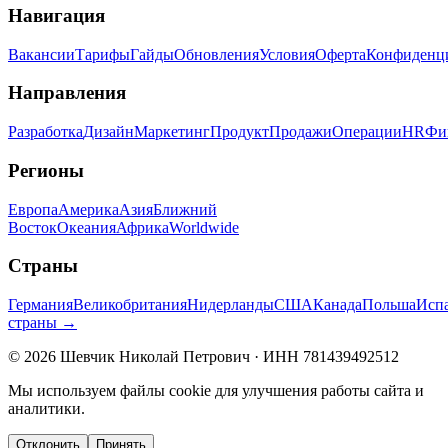
Навигация
Вакансии
Тарифы
Гайды
Обновления
Условия
Оферта
Конфиденц
Направления
Разработка
Дизайн
Маркетинг
Продукт
Продажи
Операции
HR
Фи
Регионы
Европа
Америка
Азия
Ближний
Восток
Океания
Африка
Worldwide
Страны
Германия
Великобритания
Нидерланды
США
Канада
Польша
Исп
страны →
©
2026
Шевчик Николай Петрович · ИНН 781439492512
Мы используем файлы cookie для улучшения работы сайта и
аналитики.
Отклонить
Принять