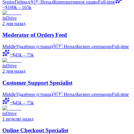
Senior
Гибрид
🇳🇵
Непал
Корпоративное право
Full-time
~$100k – 165k
inDrive
2 дня назад
Moderator of Orders Feed
Middle
Удалённо (страна)
🇳🇵
Непал
Бизнес-операции
Full-time
~$45k – 75k
inDrive
2 дня назад
Customer Support Specialist
Middle
Удалённо (страна)
🇳🇵
Непал
Бизнес-операции
Full-time
~$45k – 75k
inDrive
1 неделю назад
Online Checkout Specialist