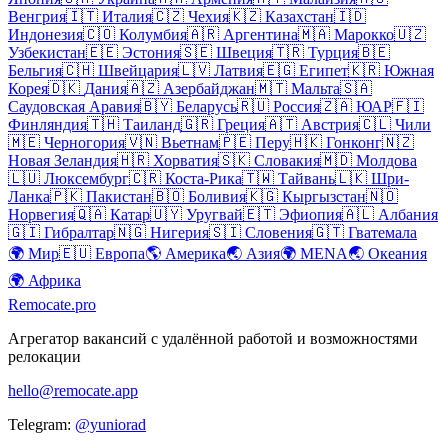
Венгрия
🇮🇹
Италия
🇨🇿
Чехия
🇰🇿
Казахстан
🇮🇩
Индонезия
🇨🇴
Колумбия
🇦🇷
Аргентина
🇲🇦
Марокко
🇺🇿
Узбекистан
🇪🇪
Эстония
🇸🇪
Швеция
🇹🇷
Турция
🇧🇪
Бельгия
🇨🇭
Швейцария
🇱🇻
Латвия
🇪🇬
Египет
🇰🇷
Южная
Корея
🇩🇰
Дания
🇦🇿
Азербайджан
🇲🇹
Мальта
🇸🇦
Саудовская Аравия
🇧🇾
Беларусь
🇷🇺
Россия
🇿🇦
ЮАР
🇫🇮
Финляндия
🇹🇭
Таиланд
🇬🇷
Греция
🇦🇹
Австрия
🇨🇱
Чили
🇲🇪
Черногория
🇻🇳
Вьетнам
🇵🇪
Перу
🇭🇰
Гонконг
🇳🇿
Новая Зеландия
🇭🇷
Хорватия
🇸🇰
Словакия
🇲🇩
Молдова
🇱🇺
Люксембург
🇨🇷
Коста-Рика
🇹🇼
Тайвань
🇱🇰
Шри-
Ланка
🇵🇰
Пакистан
🇧🇴
Боливия
🇰🇬
Кыргызстан
🇳🇴
Норвегия
🇶🇦
Катар
🇺🇾
Уругвай
🇪🇹
Эфиопия
🇦🇱
Албания
🇬🇮
Гибралтар
🇳🇬
Нигерия
🇸🇮
Словения
🇬🇹
Гватемала
🌍
Мир
🇪🇺
Европа
🌎
Америка
🌏
Азия
🌍
MENA
🌏
Океания
🌍
Африка
Remocate
.pro
Агрегатор вакансий с удалённой работой и возможностями
релокации
hello@remocate.app
Telegram:
@yuniorad