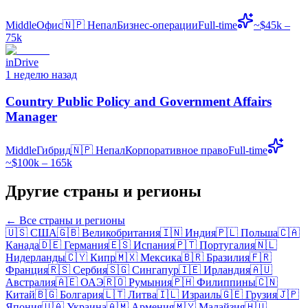
Middle
Офис
🇳🇵
Непал
Бизнес-операции
Full-time
~$45k –
75k
inDrive
1 неделю назад
Country Public Policy and Government Affairs
Manager
Middle
Гибрид
🇳🇵
Непал
Корпоративное право
Full-time
~$100k – 165k
Другие страны и регионы
← Все страны и регионы
🇺🇸
США
🇬🇧
Великобритания
🇮🇳
Индия
🇵🇱
Польша
🇨🇦
Канада
🇩🇪
Германия
🇪🇸
Испания
🇵🇹
Португалия
🇳🇱
Нидерланды
🇨🇾
Кипр
🇲🇽
Мексика
🇧🇷
Бразилия
🇫🇷
Франция
🇷🇸
Сербия
🇸🇬
Сингапур
🇮🇪
Ирландия
🇦🇺
Австралия
🇦🇪
ОАЭ
🇷🇴
Румыния
🇵🇭
Филиппины
🇨🇳
Китай
🇧🇬
Болгария
🇱🇹
Литва
🇮🇱
Израиль
🇬🇪
Грузия
🇯🇵
Япония
🇺🇦
Украина
🇦🇲
Армения
🇲🇾
Малайзия
🇭🇺