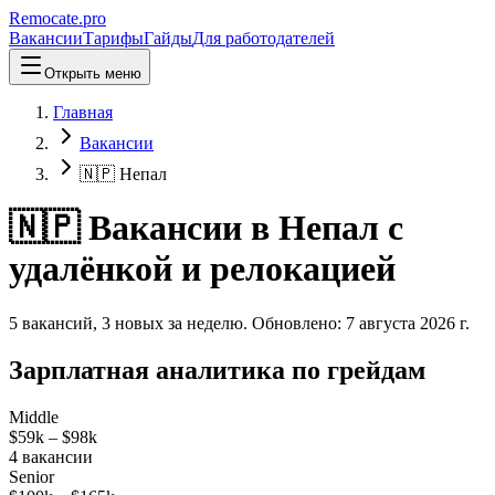
Remocate
.pro
Вакансии
Тарифы
Гайды
Для работодателей
Открыть меню
Главная
Вакансии
🇳🇵 Непал
🇳🇵 Вакансии в Непал с
удалёнкой и релокацией
5
вакансий
,
3
новых
за неделю.
Обновлено:
7 августа 2026 г.
Зарплатная аналитика по грейдам
Middle
$59k
–
$98k
4
вакансии
Senior