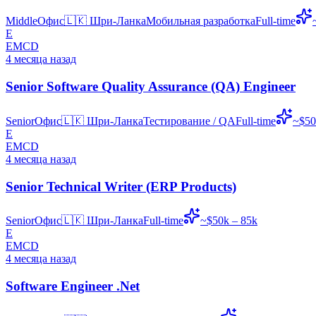
Middle
Офис
🇱🇰
Шри-Ланка
Мобильная разработка
Full-time
E
EMCD
4 месяца назад
Senior Software Quality Assurance (QA) Engineer
Senior
Офис
🇱🇰
Шри-Ланка
Тестирование / QA
Full-time
~$50
E
EMCD
4 месяца назад
Senior Technical Writer (ERP Products)
Senior
Офис
🇱🇰
Шри-Ланка
Full-time
~$50k – 85k
E
EMCD
4 месяца назад
Software Engineer .Net