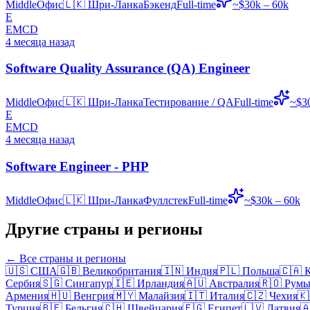
Middle
Офис
🇱🇰
Шри-Ланка
Бэкенд
Full-time
~$30k – 60k
E
EMCD
4 месяца назад
Software Quality Assurance (QA) Engineer
Middle
Офис
🇱🇰
Шри-Ланка
Тестирование / QA
Full-time
~$3
E
EMCD
4 месяца назад
Software Engineer - PHP
Middle
Офис
🇱🇰
Шри-Ланка
Фуллстек
Full-time
~$30k – 60k
Другие страны и регионы
← Все страны и регионы
🇺🇸
США
🇬🇧
Великобритания
🇮🇳
Индия
🇵🇱
Польша
🇨🇦
Сербия
🇸🇬
Сингапур
🇮🇪
Ирландия
🇦🇺
Австралия
🇷🇴
Румы
Армения
🇭🇺
Венгрия
🇲🇾
Малайзия
🇮🇹
Италия
🇨🇿
Чехия
🇰
Турция
🇧🇪
Бельгия
🇨🇭
Швейцария
🇪🇬
Египет
🇱🇻
Латвия
