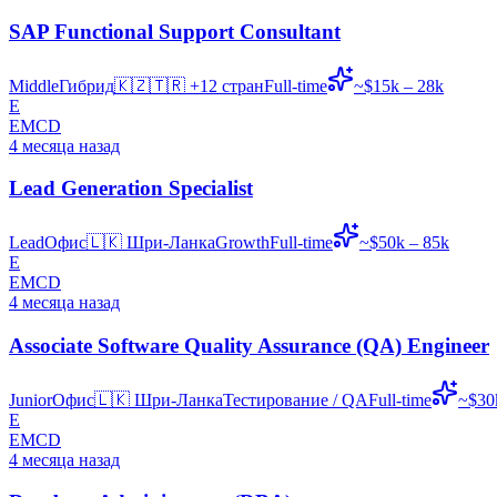
SAP Functional Support Consultant
Middle
Гибрид
🇰🇿🇹🇷
+12 стран
Full-time
~$15k – 28k
E
EMCD
4 месяца назад
Lead Generation Specialist
Lead
Офис
🇱🇰
Шри-Ланка
Growth
Full-time
~$50k – 85k
E
EMCD
4 месяца назад
Associate Software Quality Assurance (QA) Engineer
Junior
Офис
🇱🇰
Шри-Ланка
Тестирование / QA
Full-time
~$30
E
EMCD
4 месяца назад