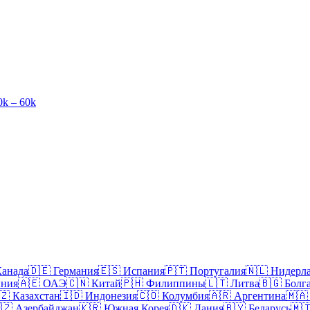
0k – 60k
Канада
🇩🇪
Германия
🇪🇸
Испания
🇵🇹
Португалия
🇳🇱
Нидерл
ния
🇦🇪
ОАЭ
🇨🇳
Китай
🇵🇭
Филиппины
🇱🇹
Литва
🇧🇬
Болг
🇿
Казахстан
🇮🇩
Индонезия
🇨🇴
Колумбия
🇦🇷
Аргентина
🇲🇦
🇿
Азербайджан
🇰🇷
Южная Корея
🇩🇰
Дания
🇧🇾
Беларусь
🇲