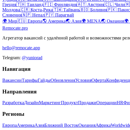
Греция
🇹🇭
Таиланд
🇫🇮
Финляндия
🇦🇹
Австрия
🇨🇱
Чили
🇲
Молдова
🇨🇷
Коста-Рика
🇹🇼
Тайвань
🇧🇴
Боливия
🇵🇰
Пакис
Словения
🇳🇵
Непал
🇵🇾
Парагвай
🌍
Мир
🇪🇺
Европа
🌎
Америка
🌏
Азия
🌍
MENA
🌏
Океания
🌍
Remocate
.pro
Агрегатор вакансий с удалённой работой и возможностями ре
hello@remocate.app
Telegram:
@yuniorad
Навигация
Вакансии
Тарифы
Гайды
Обновления
Условия
Оферта
Конфиденц
Направления
Разработка
Дизайн
Маркетинг
Продукт
Продажи
Операции
HR
Фи
Регионы
Европа
Америка
Азия
Ближний Восток
Океания
Африка
Worldwid