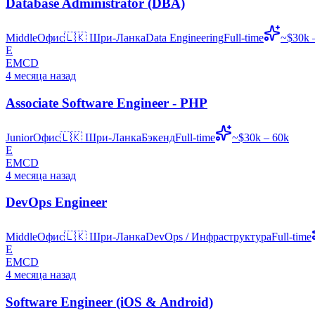
Database Administrator (DBA)
Middle
Офис
🇱🇰
Шри-Ланка
Data Engineering
Full-time
~$30k 
E
EMCD
4 месяца назад
Associate Software Engineer - PHP
Junior
Офис
🇱🇰
Шри-Ланка
Бэкенд
Full-time
~$30k – 60k
E
EMCD
4 месяца назад
DevOps Engineer
Middle
Офис
🇱🇰
Шри-Ланка
DevOps / Инфраструктура
Full-time
E
EMCD
4 месяца назад
Software Engineer (iOS & Android)