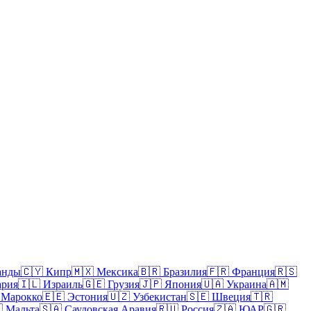
анды
🇨🇾
Кипр
🇲🇽
Мексика
🇧🇷
Бразилия
🇫🇷
Франция
🇷🇸
ария
🇮🇱
Израиль
🇬🇪
Грузия
🇯🇵
Япония
🇺🇦
Украина
🇦🇲
Марокко
🇪🇪
Эстония
🇺🇿
Узбекистан
🇸🇪
Швеция
🇹🇷

Мальта
🇸🇦
Саудовская Аравия
🇷🇺
Россия
🇿🇦
ЮАР
🇬🇷