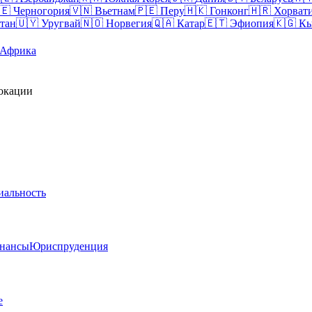
🇪
Черногория
🇻🇳
Вьетнам
🇵🇪
Перу
🇭🇰
Гонконг
🇭🇷
Хорват
тан
🇺🇾
Уругвай
🇳🇴
Норвегия
🇶🇦
Катар
🇪🇹
Эфиопия
🇰🇬
Кы
Африка
локации
иальность
нансы
Юриспруденция
e