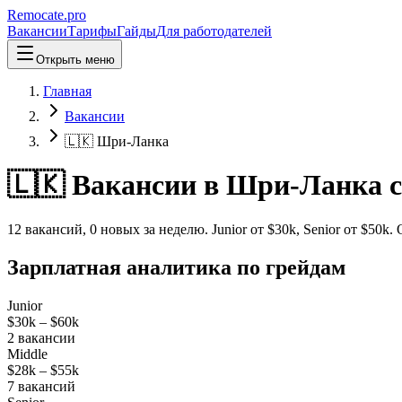
Remocate
.pro
Вакансии
Тарифы
Гайды
Для работодателей
Открыть меню
Главная
Вакансии
🇱🇰 Шри-Ланка
🇱🇰 Вакансии в Шри-Ланка с
12
вакансий
,
0
новых
за неделю.
Junior от $
30
k, Senior от $
50
k.
Зарплатная аналитика по грейдам
Junior
$30k
–
$60k
2
вакансии
Middle
$28k
–
$55k
7
вакансий