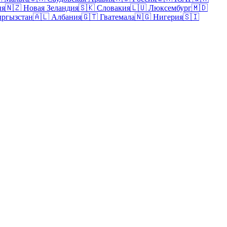
ия
🇳🇿
Новая Зеландия
🇸🇰
Словакия
🇱🇺
Люксембург
🇲🇩
ргызстан
🇦🇱
Албания
🇬🇹
Гватемала
🇳🇬
Нигерия
🇸🇮