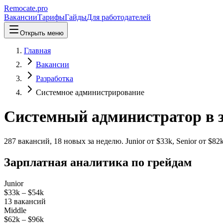
Remocate
.pro
Вакансии
Тарифы
Гайды
Для работодателей
Открыть меню
Главная
Вакансии
Разработка
Системное администрирование
Системный администратор в 
287
вакансий
,
18
новых
за неделю.
Junior от $
33
k, Senior от $
82
k
Зарплатная аналитика по грейдам
Junior
$33k
–
$54k
13
вакансий
Middle
$62k
–
$96k