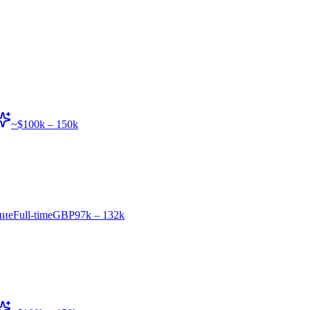
~$100k – 150k
ние
Full-time
GBP97k – 132k