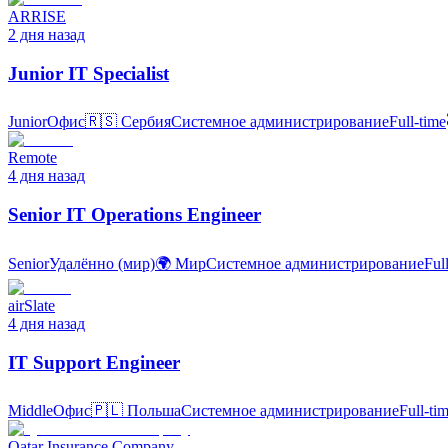
ARRISE
2 дня назад
Junior IT Specialist
Junior
Офис
🇷🇸
Сербия
Системное администрирование
Full-time
Remote
4 дня назад
Senior IT Operations Engineer
Senior
Удалённо (мир)
🌍
Мир
Системное администрирование
Ful
airSlate
4 дня назад
IT Support Engineer
Middle
Офис
🇵🇱
Польша
Системное администрирование
Full-ti
Qatar Insurance Company