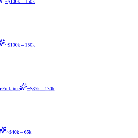
~$100k – 150k
~$100k – 150k
е
Full-time
~$85k – 130k
~$40k – 65k