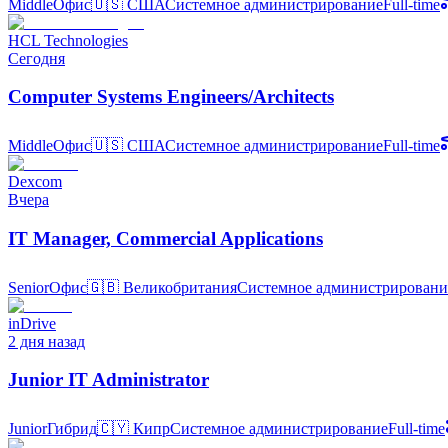
Middle
Офис
🇺🇸
США
Системное администрирование
Full-time
HCL Technologies
Сегодня
Computer Systems Engineers/Architects
Middle
Офис
🇺🇸
США
Системное администрирование
Full-time
Dexcom
Вчера
IT Manager, Commercial Applications
Senior
Офис
🇬🇧
Великобритания
Системное администрировани
inDrive
2 дня назад
Junior IT Administrator
Junior
Гибрид
🇨🇾
Кипр
Системное администрирование
Full-time