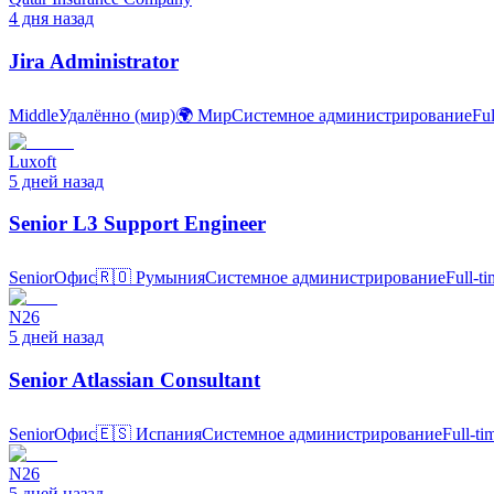
4 дня назад
Jira Administrator
Middle
Удалённо (мир)
🌍
Мир
Системное администрирование
Ful
Luxoft
5 дней назад
Senior L3 Support Engineer
Senior
Офис
🇷🇴
Румыния
Системное администрирование
Full-t
N26
5 дней назад
Senior Atlassian Consultant
Senior
Офис
🇪🇸
Испания
Системное администрирование
Full-ti
N26
5 дней назад