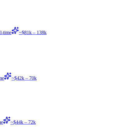
l-time
~$81k – 138k
ime
~$42k – 70k
me
~$44k – 72k