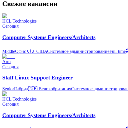
Свежие вакансии
HCL Technologies
Сегодня
Computer Systems Engineers/Architects
Middle
Офис
🇺🇸
США
Системное администрирование
Full-time
Arm
Сегодня
Staff Linux Support Engineer
Senior
Гибрид
🇬🇧
Великобритания
Системное администрирова
HCL Technologies
Сегодня
Computer Systems Engineers/Architects