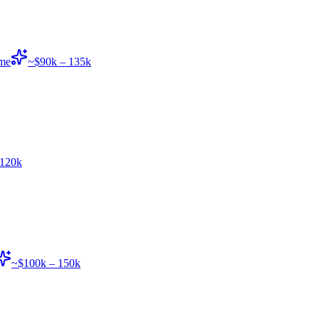
ime
~$90k – 135k
 120k
~$100k – 150k