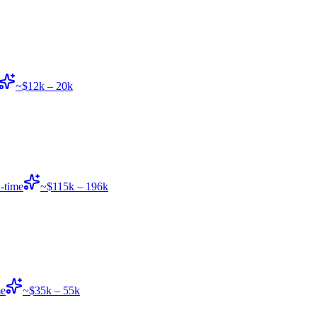
~$12k – 20k
l-time
~$115k – 196k
me
~$35k – 55k