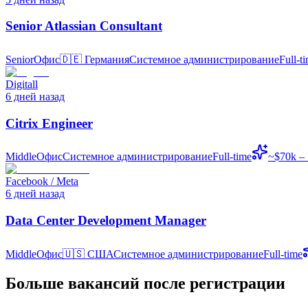
Senior Atlassian Consultant
Senior
Офис
🇩🇪
Германия
Системное администрирование
Full-t
Digitall
6 дней назад
Citrix Engineer
Middle
Офис
Системное администрирование
Full-time
~$70k –
Facebook / Meta
6 дней назад
Data Center Development Manager
Middle
Офис
🇺🇸
США
Системное администрирование
Full-time
Больше вакансий после регистрации